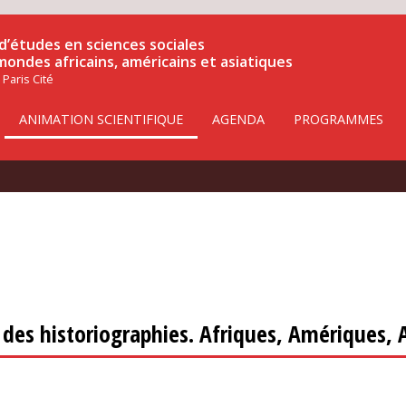
d’études en sciences sociales
 mondes africains, américains et asiatiques
 Paris Cité
ANIMATION SCIENTIFIQUE
AGENDA
PROGRAMMES
e des historiographies. Afriques, Amériques, 