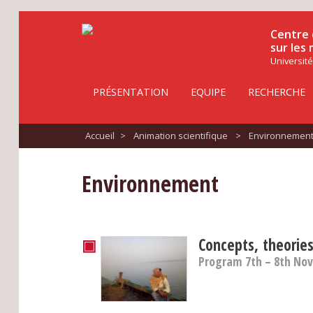
Centre 
sur les
Université
PRÉSENTATION
EQUIPE
RECHERCHE
Accueil
>
Animation scientifique
>
Environnemen
Environnement
▣
Concepts, theorie
Program 7th – 8th No