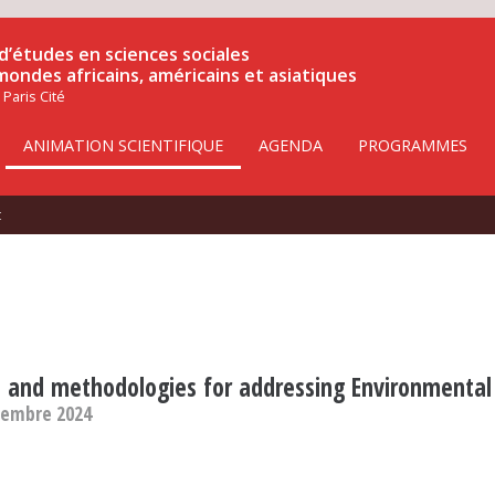
d’études en sciences sociales
 mondes africains, américains et asiatiques
 Paris Cité
ANIMATION SCIENTIFIQUE
AGENDA
PROGRAMMES
t
s and methodologies for addressing Environmental
vembre 2024