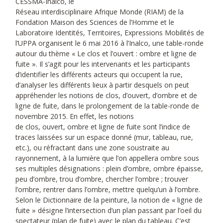
CESSMA-Inalco, le
Réseau interdisciplinaire Afrique Monde (RIAM) de la
Fondation Maison des Sciences de l’Homme et le
Laboratoire Identités, Territoires, Expressions Mobilités de
l’UPPA organisent le 6 mai 2016 à l’Inalco, une table-ronde
autour du thème « Le clos et l’ouvert : ombre et ligne de
fuite ». Il s’agit pour les intervenants et les participants
d’identifier les différents acteurs qui occupent la rue,
d’analyser les différents lieux à partir desquels on peut
appréhender les notions de clos, d’ouvert, d’ombre et de
ligne de fuite, dans le prolongement de la table-ronde de
novembre 2015. En effet, les notions
de clos, ouvert, ombre et ligne de fuite sont l’indice de
traces laissées sur un espace donné (mur, tableau, rue,
etc.), ou réfractant dans une zone soustraite au
rayonnement, à la lumière que l’on appellera ombre sous
ses multiples désignations : plein d’ombre, ombre épaisse,
peu d’ombre, trou d’ombre, chercher l’ombre ; trouver
l’ombre, rentrer dans l’ombre, mettre quelqu’un à l’ombre.
Selon le Dictionnaire de la peinture, la notion de « ligne de
fuite » désigne l’intersection d’un plan passant par l’oeil du
spectateur (plan de fuite) avec le plan du tableau. C’est