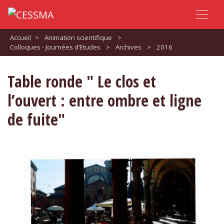
Accueil
>
Animation scientifique
>
Colloques - Journées d’Etudes
>
Archives
>
2016
Table ronde " Le clos et
l’ouvert : entre ombre et ligne
de fuite"