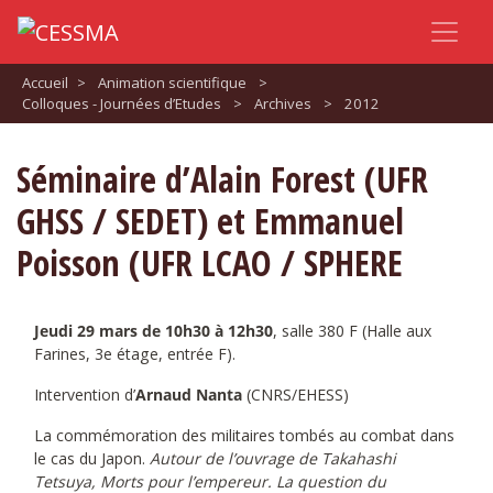
Accueil
>
Animation scientifique
>
Colloques - Journées d’Etudes
>
Archives
>
2012
Séminaire d’Alain Forest (UFR
GHSS / SEDET) et Emmanuel
Poisson (UFR LCAO / SPHERE
Jeudi 29 mars de 10h30 à 12h30
, salle 380 F (Halle aux
Farines, 3e étage, entrée F).
Intervention d’
Arnaud Nanta
(CNRS/EHESS)
La commémoration des militaires tombés au combat dans
le cas du Japon.
Autour de l’ouvrage de Takahashi
Tetsuya, Morts pour l’empereur. La question du