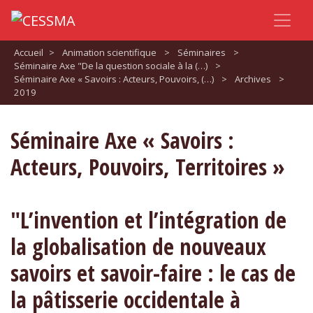
Accueil
>
Animation scientifique
>
Séminaires
>
Séminaire Axe "De la question sociale à la (…)
>
Séminaire Axe « Savoirs : Acteurs, Pouvoirs, (…)
>
Archives
>
2019
Séminaire Axe « Savoirs :
Acteurs, Pouvoirs, Territoires »
"L’invention et l’intégration de
la globalisation de nouveaux
savoirs et savoir-faire : le cas de
la pâtisserie occidentale à