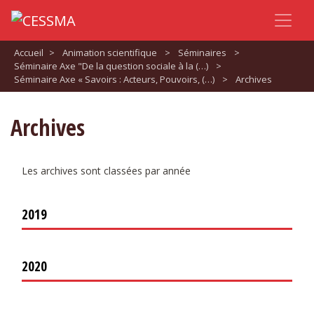
Accueil
>
Animation scientifique
>
Séminaires
>
Séminaire Axe "De la question sociale à la (…)
>
Séminaire Axe « Savoirs : Acteurs, Pouvoirs, (…)
>
Archives
Archives
Les archives sont classées par année
2019
2020