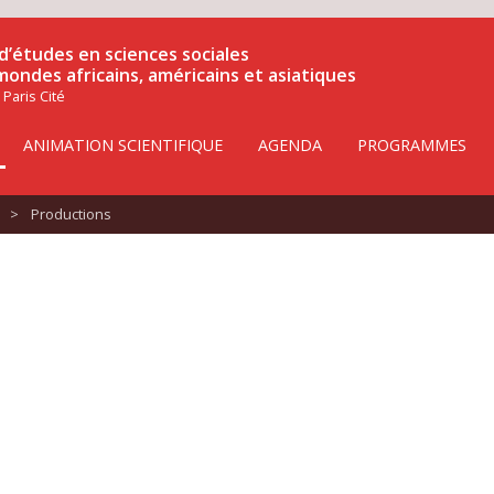
d’études en sciences sociales
 mondes africains, américains et asiatiques
 Paris Cité
ANIMATION SCIENTIFIQUE
AGENDA
PROGRAMMES
>
Productions