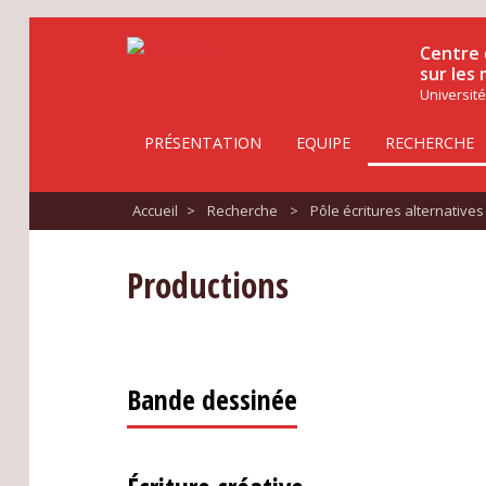
Centre 
sur les
Université
PRÉSENTATION
EQUIPE
RECHERCHE
Accueil
>
Recherche
>
Pôle écritures alternatives
Productions
Bande dessinée