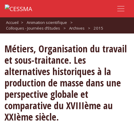
Accueil
>
Animation scientifique
>
Colloques - Journées d’Etudes
>
Archives
>
2015
Métiers, Organisation du travail
et sous-traitance. Les
alternatives historiques à la
production de masse dans une
perspective globale et
comparative du XVIIIème au
XXIème siècle.