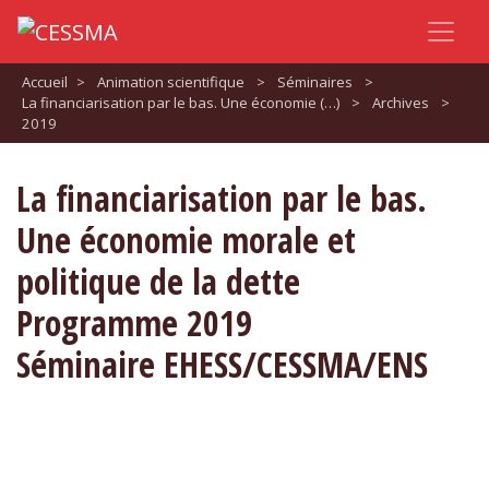
Accueil
>
Animation scientifique
>
Séminaires
>
La financiarisation par le bas. Une économie (…)
>
Archives
>
2019
La financiarisation par le bas.
Une économie morale et
politique de la dette
Programme 2019
Séminaire EHESS/CESSMA/ENS