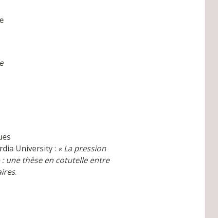
e
e
ues
rdia University :
« La pression
 : une thèse en cotutelle entre
aires
.