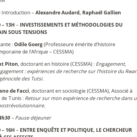
MA
0
Introduction –
Alexandre Audard, Raphaël Gallien
 – 13H
–
INVESTISSEMENTS ET MÉTHODOLOGIES DU
AIN SOUS TENSIONS
ante :
Odile Goerg
(Professeure émérite d’histoire
mporaine de l’Afrique – CESSMA)
nt Piton
, doctorant en histoire (CESSMA) :
Engagement,
gagement : expériences de recherche sur l’histoire du Rwa
génocide des Tutsi.
no de Facci
, doctorant en sociologie (CESSMA), Associé à
 de Tunis :
Retour sur mon expérience de recherche dans 
postrévolutionnaire.
14h30
– Pause déjeuner
 – 16H
–
ENTRE ENQUÊTE ET POLITIQUE, LE CHERCHEUR