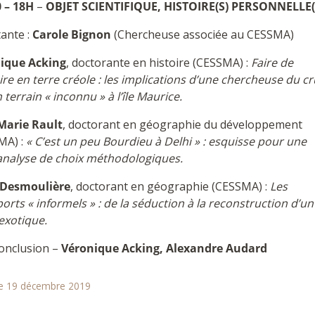
 – 18H
–
OBJET SCIENTIFIQUE, HISTOIRE(S) PERSONNELLE(
ante :
Carole Bignon
(Chercheuse associée au CESSMA)
ique Acking
, doctorante en histoire (CESSMA) :
Faire de
oire en terre créole : les implications d’une chercheuse du cr
 terrain « inconnu » à l’île Maurice.
Marie Rault
, doctorant en géographie du développement
MA) :
« C’est un peu Bourdieu à Delhi » : esquisse pour une
analyse de choix méthodologiques.
Desmoulière
, doctorant en géographie (CESSMA) :
Les
orts « informels » : de la séduction à la reconstruction d’un
exotique.
onclusion –
Véronique Acking, Alexandre Audard
le 19 décembre 2019