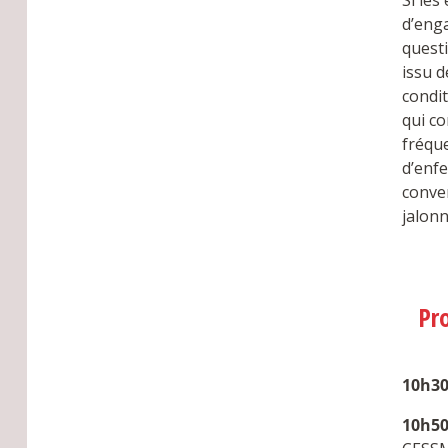
Si les
d’eng
questi
issu d
condi
qui co
fréqu
d’enfe
conve
jalonn
Pr
10h3
10h5