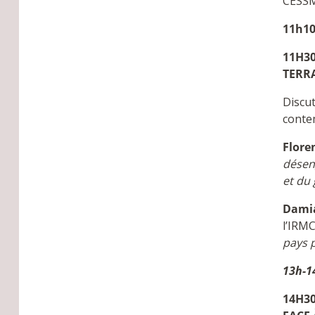
CESS
11h1
11H30
TERR
Discut
conte
Flore
désen
et du 
Damia
l’IRMC
pays 
13h-
14H30