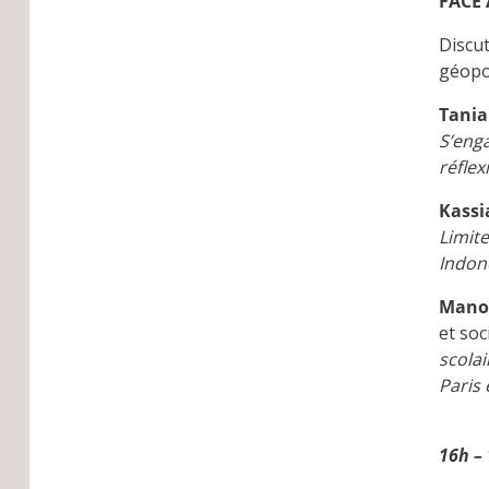
FACE 
Discut
géopol
Tania
S’eng
réflex
Kassi
Limit
Indon
Mano
et soc
scolai
Paris 
16h – 