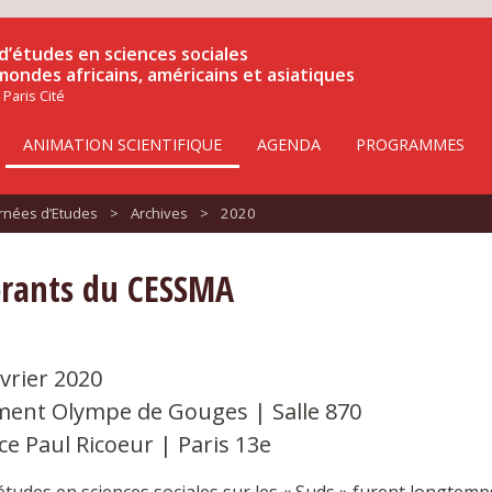
d’études en sciences sociales
 mondes africains, américains et asiatiques
 Paris Cité
ANIMATION SCIENTIFIQUE
AGENDA
PROGRAMMES
urnées d’Etudes
>
Archives
>
2020
orants du CESSMA
évrier 2020
ment Olympe de Gouges | Salle 870
ce Paul Ricoeur | Paris 13e