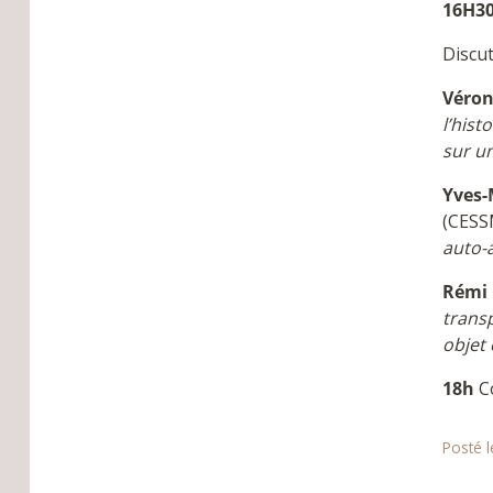
16H30
Discut
Véron
l’hist
sur un
Yves-
(CESS
auto-
Rémi 
transp
objet 
18h
C
Posté 