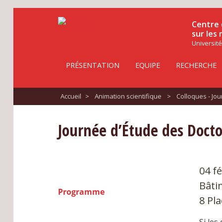
Centre 
sur les
Université
PRÉSENTATION
EQUIPE
RECHERCHE
Accueil
>
Animation scientifique
>
Colloques - Jo
Journée d’Étude des Doct
04 f
Bâti
Programme
8 Pla