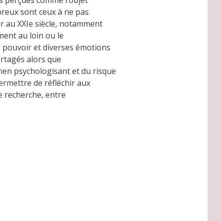
ps perçues comme l’objet
reux sont ceux à ne pas
ur au XXIe siècle, notamment
ment au loin ou le
e pouvoir et diverses émotions
artagés alors que
en psychologisant et du risque
ermettre de réfléchir aux
e recherche, entre