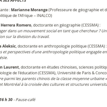
À SES AFFECTS
ante :
Marianne Morange
(Professeure de géographie et d
itique de l’Afrique – INALCO)
 Herrera Romero
, doctorante en géographie (CESSMA) :
ager dans un mouvement social en tant que chercheur ? Un
ion sur la division du travail.
a Aleksic
, doctorante en anthropologie politique (CESSMA) :
es et perspectives d’une anthropologie politique engagée en
ésie.
n Laurent
, doctorante en études chinoises, sciences politiq
iologie de l’éducation (CESSMA), Université de Paris & Conco
re parmi les parents chinois de la classe moyenne urbaine »
et Montréal à la croisée des cultures et structures universit
16 h 30
- Pause-café