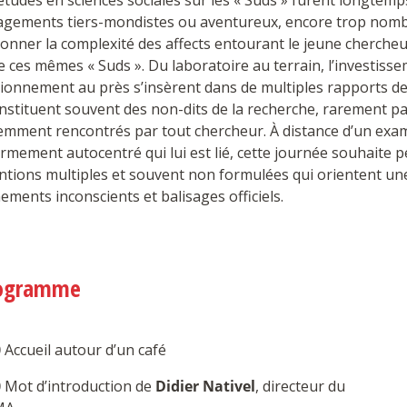
 études en sciences sociales sur les « Suds » furent longtem
agements tiers-mondistes ou aventureux, encore trop nomb
onner la complexité des affects entourant le jeune cherche
e ces mêmes « Suds ». Du laboratoire au terrain, l’investisse
tionnement au près s’insèrent dans de multiples rapports d
nstituent souvent des non-dits de la recherche, rarement p
emment rencontrés par tout chercheur. À distance d’un exam
rmement autocentré qui lui est lié, cette journée souhaite p
ntions multiples et souvent non formulées qui orientent un
ements inconscients et balisages officiels.
ogramme
0
Accueil autour d’un café
0
Mot d’introduction de
Didier Nativel
, directeur du