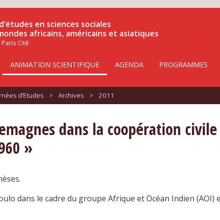
d’études en sciences sociales
 mondes africains, américains et asiatiques
 Paris Cité
ANIMATION SCIENTIFIQUE
AGENDA
PROGRAMMES
urnées d’Etudes
>
Archives
>
2011
magnes dans la coopération civile e
960 »
hèses.
lo dans le cadre du groupe Afrique et Océan Indien (AOI) e