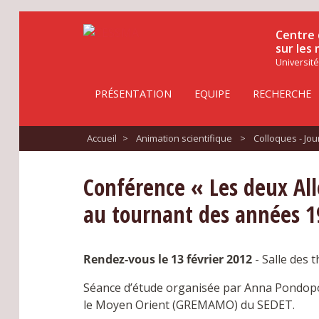
Centre 
sur les
Université
PRÉSENTATION
EQUIPE
RECHERCHE
Accueil
>
Animation scientifique
>
Colloques - Jo
Conférence « Les deux Alle
au tournant des années 1
Rendez-vous le 13 février 2012
- Salle des t
Séance d’étude organisée par Anna Pondopou
le Moyen Orient (GREMAMO) du SEDET.