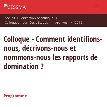
Accueil
>
Animation scientifique
>
Colloques - Journées d’Etudes
>
Archives
>
2016
Colloque - Comment identifions-
nous, décrivons-nous et
nommons-nous les rapports de
domination ?
Programme