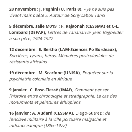
28 novembre
:
J. Peghini
(U. Paris 8)
,
« Je ne suis pas
vivant mais poète ». Autour de Sony Labou Tansi
5 décembre, salle M019
:
F. Rajaonah (CESSMA) et C-L.
Lombard (DEFAP)
,
Lettres de Tananarive. Jean Begbeider
à son père, 1924-1927
12 décembre
:
E. Bertho (LAM-Sciences Po Bordeaux)
,
Sorcières, tyrans, héros. Mémoires postcoloniales de
résistants africains
19 décembre
:
M. Scarfone (UNISA)
,
Enquêter sur la
psychiatrie coloniale en Afrique
9 janvier
:
C. Bosc-Tiessé (IMAf)
,
Comment penser
l’histoire entre chronologie et stratigraphie. Le cas des
monuments et peintures éthiopiens
16 janvier
:
A. Audard (CESSMA)
, Diego-Suarez :
de
l’enclave militaire à la ville portuaire malgache et
indianocéanique (1885-1972)