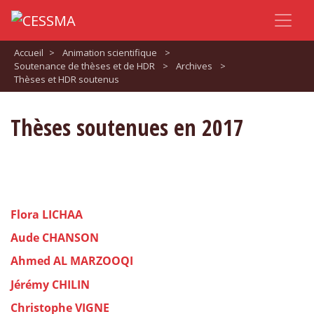
Accueil
>
Animation scientifique
>
Soutenance de thèses et de HDR
>
Archives
>
Thèses et HDR soutenus
Thèses soutenues en 2017
Flora LICHAA
Aude CHANSON
Ahmed AL MARZOOQI
Jérémy CHILIN
Christophe VIGNE