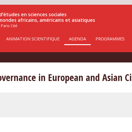
d’études en sciences sociales
 mondes africains, américains et asiatiques
 Paris Cité
ANIMATION SCIENTIFIQUE
AGENDA
PROGRAMMES
Governance in European and Asian Ci