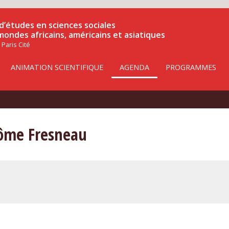
d’études en sciences sociales
 mondes africains, américains et asiatiques
 Paris Cité
ANIMATION SCIENTIFIQUE
AGENDA
PROGRAMMES
rôme Fresneau