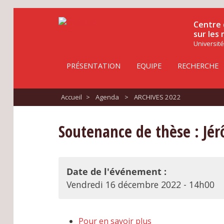
Centre 
sur les
Université
PRÉSENTATION
EQUIPE
RECHERCHE
Accueil
>
Agenda
>
ARCHIVES 2022
Soutenance de thèse : Jé
Date de l'événement :
Vendredi 16 décembre 2022 - 14h00
Pour en savoir plus