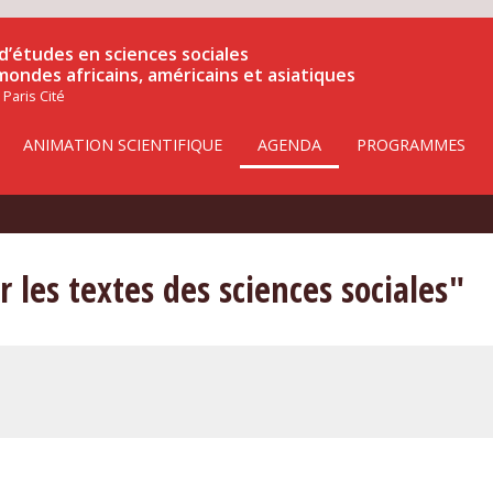
d’études en sciences sociales
 mondes africains, américains et asiatiques
 Paris Cité
ANIMATION SCIENTIFIQUE
AGENDA
PROGRAMMES
 les textes des sciences sociales"