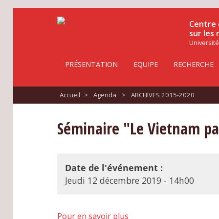
Centre 
sur les
Université
PRÉSENTATION
EQUIPE
RECHERCHE
Accueil
>
Agenda
>
ARCHIVES 2015-2020
Séminaire "Le Vietnam par
Date de l'événement :
Jeudi 12 décembre 2019 - 14h00
Pour en savoir plus