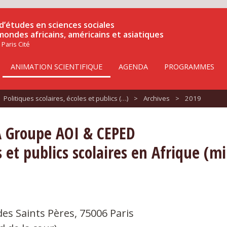
d’études en sciences sociales
 mondes africains, américains et asiatiques
 Paris Cité
ANIMATION SCIENTIFIQUE
AGENDA
PROGRAMMES
Politiques scolaires, écoles et publics (…)
>
Archives
>
2019
 Groupe AOI & CEPED
s et publics scolaires en Afrique (mi
des Saints Pères, 75006 Paris