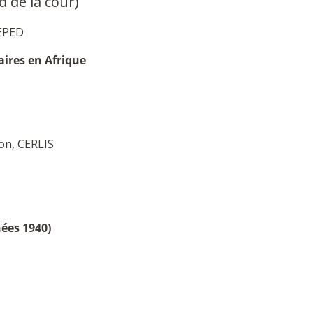
d de la cour)
EPED
laires en Afrique
on, CERLIS
nées 1940)