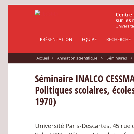
Centre 
sur les
Université
PRÉSENTATION
EQUIPE
RECHERCHE
Accueil
>
Animation scientifique
>
Séminaires
>
Séminaire INALCO CESSMA
Politiques scolaires, école
1970)
Université Paris-Descartes, 45 rue 