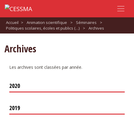
Accueil
>
Animation scientifique
>
Séminaires
>
Politiques scolaires, écoles et publics (…)
>
Archives
Archives
Les archives sont classées par année.
2020
2019