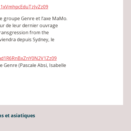
ZU1xVmhpcEduTzJvZz09
le groupe Genre et l’axe MaMo.
our de leur dernier ouvrage
Transgression from the
viendra depuis Sydney, le
dhd1R6RnBxZnY0N2V1Zz09
Genre (Pascale Absi, Isabelle
ns et asiatiques