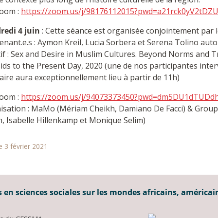
zoom :
https://zoom.us/j/98176112015?pwd=a21rck0yV2tD
redi 4 juin
: Cette séance est organisée conjointement par 
enant.e.s : Aymon Kreil, Lucia Sorbera et Serena Tolino aut
ctif : Sex and Desire in Muslim Cultures. Beyond Norms and 
ds to the Present Day, 2020 (une de nos participantes inter
ire aura exceptionnellement lieu à partir de 11h)
zoom :
https://zoom.us/j/94073373450?pwd=dm5DU1dTUD
isation : MaMo (Mériam Cheikh, Damiano De Facci) & Groupe 
, Isabelle Hillenkamp et Monique Selim)
e 3 février 2021
 en sciences sociales sur les mondes africains, américai