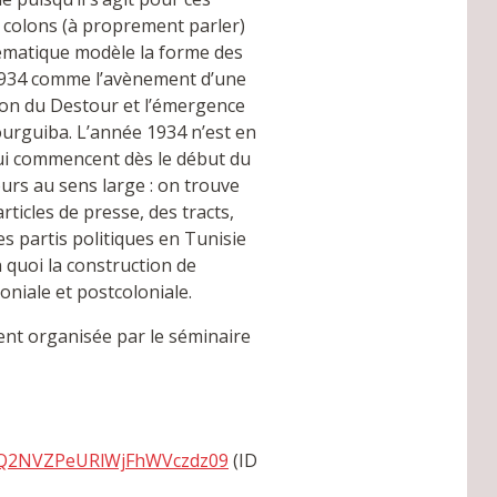
x colons (à proprement parler)
ématique modèle la forme des
e 1934 comme l’avènement d’une
sion du Destour et l’émergence
urguiba. L’année 1934 n’est en
é qui commencent dès le début du
ours au sens large : on trouve
rticles de presse, des tracts,
s partis politiques en Tunisie
n quoi la construction de
oniale et postcoloniale.
nt organisée par le séminaire
T0Q2NVZPeURlWjFhWVczdz09
(ID