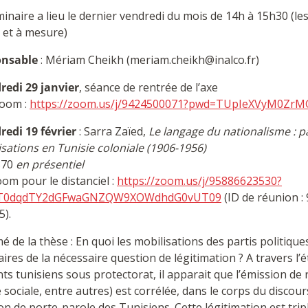
inaire a lieu le dernier vendredi du mois de 14h à 15h30 (l
 et à mesure)
nsable
: Mériam Cheikh (meriam.cheikh@inalco.fr)
redi 29 janvier
, séance de rentrée de l’axe
zoom :
https://zoom.us/j/9424500071?pwd=TUpIeXVyM0Z
redi 19 février
: Sarra Zaïed,
Le langage du nationalisme : pa
sations en Tunisie coloniale (1906-1956)
870
en présentiel
oom pour le distanciel :
https://zoom.us/j/95886623530?
T0dqdTY2dGFwaGNZQW9XOWdhdG0vUT09
(ID de réunion :
5).
 de la thèse : En quoi les mobilisations des partis politique
aires de la nécessaire question de légitimation ? A travers l’
nts tunisiens sous protectorat, il apparait que l’émission de
e sociale, entre autres) est corrélée, dans le corps du discours
on de porte-parole des Tunisiens. Cette légitimation est tripl