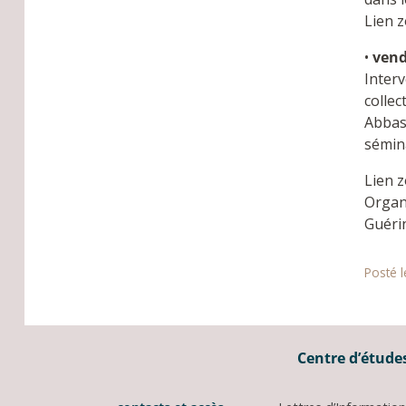
Lien 
•
vend
Interv
colle
Abbasi
sémina
Lien 
Organ
Guérin
Posté l
Centre d’études