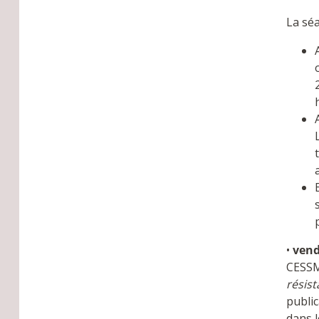
La sé
•
vend
CESSM
résis
public
dans l