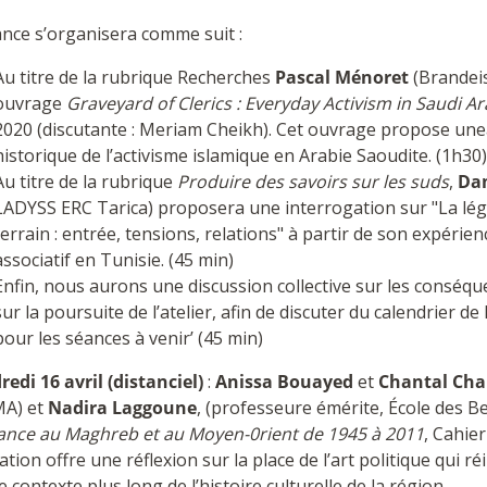
ance s’organisera comme suit :
Au titre de la rubrique Recherches
Pascal Ménoret
(Brandeis
ouvrage
Graveyard of Clerics : Everyday Activism in Saudi Ar
2020 (discutante : Meriam Cheikh). Cet ouvrage propose un
historique de l’activisme islamique en Arabie Saoudite. (1h30)
Au titre de la rubrique
Produire des savoirs sur les suds
,
Dam
LADYSS ERC Tarica) proposera une interrogation sur "La lég
terrain : entrée, tensions, relations" à partir de son expéri
associatif en Tunisie. (45 min)
Enfin, nous aurons une discussion collective sur les conséq
sur la poursuite de l’atelier, afin de discuter du calendrier de
pour les séances à venir’ (45 min)
redi 16 avril (distanciel)
:
Anissa Bouayed
et
Chantal Cha
A) et
Nadira Laggoune
, (professeure émérite, École des B
tance au Maghreb et au Moyen-0rient de 1945 à 2011
, Cahie
ation offre une réflexion sur la place de l’art politique qui ré
e contexte plus long de l’histoire culturelle de la région.