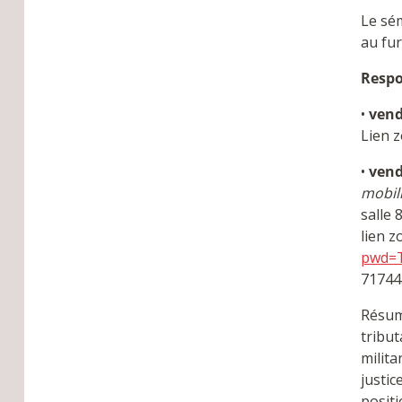
Le sém
au fur
Respo
•
vend
Lien 
•
vend
mobili
salle 
lien z
pwd=
71744
Résumé
tribut
milita
justic
positi