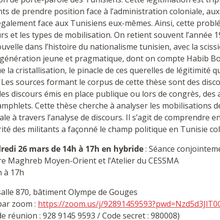
nts de prendre position face à l’administration coloniale, au
également face aux Tunisiens eux-mêmes. Ainsi, cette probl
rs et les types de mobilisation. On retient souvent l’anné
uvelle dans l’histoire du nationalisme tunisien, avec la scis
 génération jeune et pragmatique, dont on compte Habib Bo
ue la cristallisation, le pinacle de ces querelles de légitimit
. Les sources formant le corpus de cette thèse sont des disc
des discours émis en place publique ou lors de congrès, des a
mphlets. Cette thèse cherche à analyser les mobilisations de
ale à travers l’analyse de discours. Il s’agit de comprendre e
rité des militants a façonné le champ politique en Tunisie col
redi 26 mars de 14h à 17h en hybride
: Séance conjointeme
aire Maghreb Moyen-Orient et l’Atelier du CESSMA
h à 17h
salle 870, bâtiment Olympe de Gouges
par zoom :
https://zoom.us/j/92891459593?pwd=Nzd5d3Jl
de réunion : 928 9145 9593 / Code secret : 980008)