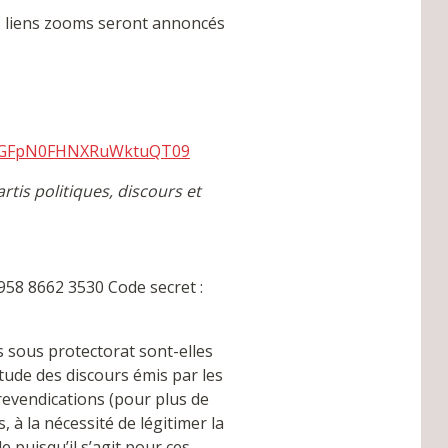
es liens zooms seront annoncés
rMGFpN0FHNXRuWktuQT09
rtis politiques, discours et
 958 8662 3530 Code secret :
s sous protectorat sont-elles
étude des discours émis par les
 revendications (pour plus de
, à la nécessité de légitimer la
e puisqu’il s’agit pour ces