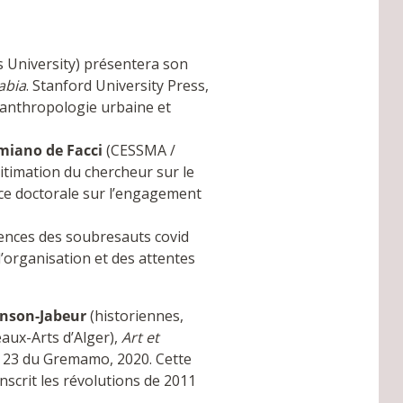
 University) présentera son
abia
. Stanford University Press,
eanthropologie urbaine et
iano de Facci
(CESSMA /
itimation du chercheur sur le
ence doctorale sur l’engagement
uences des soubresauts covid
 l’organisation et des attentes
nson-Jabeur
(historiennes,
eaux-Arts d’Alger),
Art et
r 23 du Gremamo, 2020. Cette
inscrit les révolutions de 2011