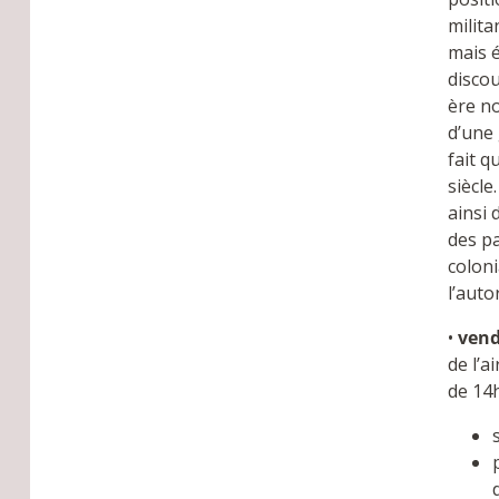
milita
mais 
discou
ère no
d’une
fait q
siècle
ainsi 
des pa
coloni
l’auto
•
vend
de l’
de 14