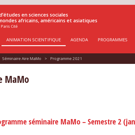
d’études en sciences sociales
 mondes africains, américains et asiatiques
 Paris Cité
ANIMATION SCIENTIFIQUE
AGENDA
PROGRAMMES
Séminaire Aire MaMo
>
Programme 2021
re MaMo
ogramme séminaire MaMo – Semestre 2 (janv