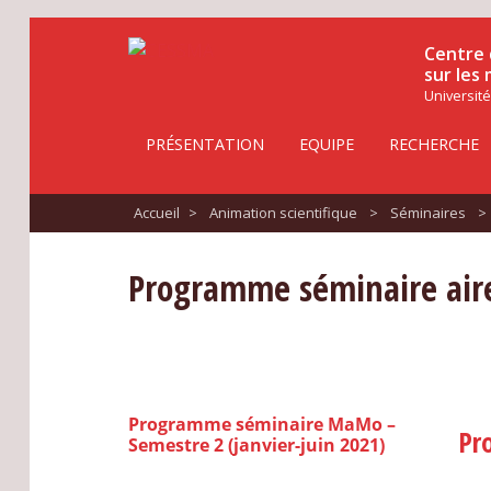
Centre 
sur les
Université
PRÉSENTATION
EQUIPE
RECHERCHE
Accueil
>
Animation scientifique
>
Séminaires
>
Programme séminaire ai
Programme séminaire MaMo –
Pr
Semestre 2 (janvier-juin 2021)