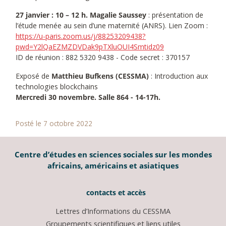
27 janvier : 10 – 12 h. Magalie Saussey
: présentation de
l’étude menée au sein d’une maternité (ANRS). Lien Zoom :
https://u-paris.zoom.us/j/88253209438?
pwd=Y2lQaEZMZDVDak9pTXluOUI4Smtidz09
ID de réunion : 882 5320 9438 - Code secret : 370157
Exposé de
Matthieu Bufkens
(CESSMA)
: Introduction aux
technologies blockchains
Mercredi 30 novembre. Salle 864 - 14-17h.
Posté le 7 octobre 2022
Centre d’études en sciences sociales sur les mondes
africains, américains et asiatiques
contacts et accès
Lettres d’Informations du CESSMA
Groupements scientifiques et liens utiles