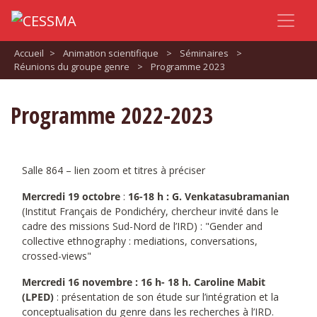
Accueil
>
Animation scientifique
>
Séminaires
>
Réunions du groupe genre
>
Programme 2023
Programme 2022-2023
Salle 864 – lien zoom et titres à préciser
Mercredi 19 octobre
:
16-18 h : G. Venkatasubramanian
(Institut Français de Pondichéry, chercheur invité dans le
cadre des missions Sud-Nord de l’IRD) : "Gender and
collective ethnography : mediations, conversations,
crossed-views"
Mercredi 16 novembre : 16 h- 18 h. Caroline Mabit
(LPED)
: présentation de son étude sur l’intégration et la
conceptualisation du genre dans les recherches à l’IRD.