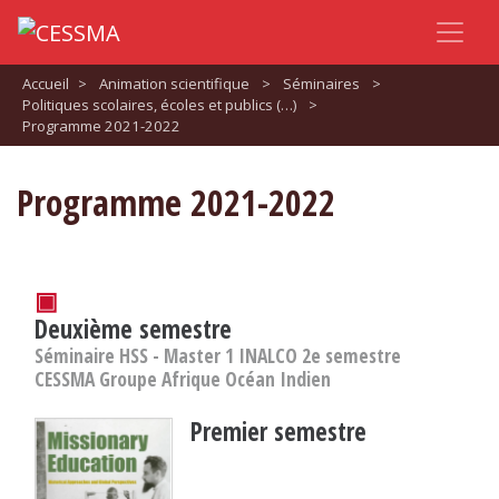
Accueil
>
Animation scientifique
>
Séminaires
>
Politiques scolaires, écoles et publics (…)
>
Programme 2021-2022
Programme 2021-2022
▣
Deuxième semestre
Séminaire HSS - Master 1 INALCO 2e semestre
CESSMA Groupe Afrique Océan Indien
Premier semestre