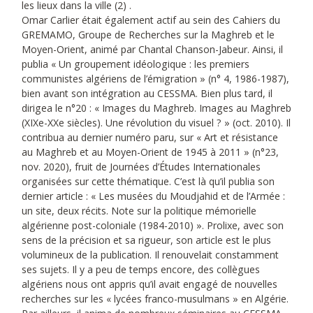
les lieux dans la ville (2) .
Omar Carlier était également actif au sein des Cahiers du
GREMAMO, Groupe de Recherches sur la Maghreb et le
Moyen-Orient, animé par Chantal Chanson-Jabeur. Ainsi, il
publia « Un groupement idéologique : les premiers
communistes algériens de l’émigration » (n° 4, 1986-1987),
bien avant son intégration au CESSMA. Bien plus tard, il
dirigea le n°20 : « Images du Maghreb. Images au Maghreb
(XIXe-XXe siècles). Une révolution du visuel ? » (oct. 2010). Il
contribua au dernier numéro paru, sur « Art et résistance
au Maghreb et au Moyen-Orient de 1945 à 2011 » (n°23,
nov. 2020), fruit de Journées d’Études Internationales
organisées sur cette thématique. C’est là qu’il publia son
dernier article : « Les musées du Moudjahid et de l’Armée :
un site, deux récits. Note sur la politique mémorielle
algérienne post-coloniale (1984-2010) ». Prolixe, avec son
sens de la précision et sa rigueur, son article est le plus
volumineux de la publication. Il renouvelait constamment
ses sujets. Il y a peu de temps encore, des collègues
algériens nous ont appris qu’il avait engagé de nouvelles
recherches sur les « lycées franco-musulmans » en Algérie.