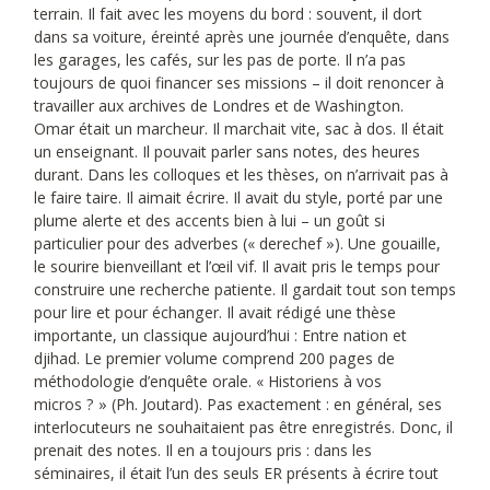
terrain. Il fait avec les moyens du bord : souvent, il dort
dans sa voiture, éreinté après une journée d’enquête, dans
les garages, les cafés, sur les pas de porte. Il n’a pas
toujours de quoi financer ses missions – il doit renoncer à
travailler aux archives de Londres et de Washington.
Omar était un marcheur. Il marchait vite, sac à dos. Il était
un enseignant. Il pouvait parler sans notes, des heures
durant. Dans les colloques et les thèses, on n’arrivait pas à
le faire taire. Il aimait écrire. Il avait du style, porté par une
plume alerte et des accents bien à lui – un goût si
particulier pour des adverbes (« derechef »). Une gouaille,
le sourire bienveillant et l’œil vif. Il avait pris le temps pour
construire une recherche patiente. Il gardait tout son temps
pour lire et pour échanger. Il avait rédigé une thèse
importante, un classique aujourd’hui : Entre nation et
djihad. Le premier volume comprend 200 pages de
méthodologie d’enquête orale. « Historiens à vos
micros ? » (Ph. Joutard). Pas exactement : en général, ses
interlocuteurs ne souhaitaient pas être enregistrés. Donc, il
prenait des notes. Il en a toujours pris : dans les
séminaires, il était l’un des seuls ER présents à écrire tout