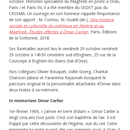
octobre. Historien spécialiste du Maghreb en poste à Oran,
Paris I et Paris VII, il a été membre du SEDET puis du
CESSMA. Un ouvrage en son honneur rappelle l’importance
de son apport : M. Corriou, M. Oualdi (dir.),
Une histoire
sociale et culturelle du politique en Algérie et au
Maghreb. Études offertes à Omar Carlier
, Paris, Éditions
de la Sorbonne, 2018.
Ses funérailles auront lieu le vendredi 29 octobre vendredi
29 octobre à 14h30 cimetière sud d’Enghien, 25 rue de la
Coussaye à Enghien-les-Bains (Val d’Oise).
Nos collègues Olivier Bouquet, Odile Goerg, Chantal
Chanson-Jabeur et Faranirina Rajaonah évoquent le
parcours original et la personnalité attachante d’Omar dans
deux textes à sa mémoire.
In memoriam Omar Carlier
1er février 1969, « j’arrive en terre d’islam ». Omar Carlier a
vingt-cinq ans tout juste. C’est son baptême de l’air. Il est
frappé par cette découverte de l’Algérie, vue du ciel. Cette
empreinte lui reste quand, dès ses premiers jours à Oran, il