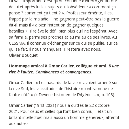
lui va. L’important, c’est qu’on continue d’interroger autour
de lui et après lui les sujets qui l’obsèdent : « comment ça
pense ? comment ça tient ? ». Professeur émérite, il est
frappé par la maladie. Il ne gagnera peut-être pas la guerre
dit-il, mais il « a bien l’intention de gagner quelques
batailles ». Il relève le défi, bien plus qu’il ne l’espérait. Avec
sa famille, parmi ses proches et au milieu de ses livres. Au
CESSMA, il continue d’échanger sur ce qui se publie, sur ce
qui se fait. Il nous manquera. Il restera avec nous.
Olivier Bouquet
Hommage amical à Omar Carlier, collègue et ami.
D’une
rive à l’autre. Connivences et convergences
.
Omar Carlier : « Les hasards de la vie m’avaient amené sur
la rive Sud, les vicissitudes de l’histoire m’ont ramené de
l’autre côté » (« Devenir historien de l’Algérie … », p. 108).
Omar Carlier (1943-2021) nous a quittés le 22 octobre
2021. Pour ceux et celles qui l’ont bien connu, il était un
brillant intellectuel mais aussi un homme généreux, attentif
aux autres.