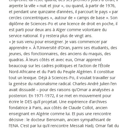
arpente la ville « nuit et jour », ou quand, à partir de 1976,
et pendant une quinzaine d’années, il parcourt le pays « par
cercles concentriques », autour de « camps de base ». Son
diplôme de Sciences-Po et une licence de droit en poche, il
est parti pour deux ans à Alger comme volontaire du
service national. Il y restera plus de vingt ans.
« Je suis venu pour enseigner. Je vais commencer par
apprendre ». À l’Université d’Oran, parmi ses étudiants, des
jeunes, des fonctionnaires, des anciens du maquis, des
quadras. À leurs côtés et avec eux, Omar apprend
beaucoup sur les cadres politiques et l’action de l’Étoile
Nord-Africaine et du Parti du Peuple Algérien. Il constitue
tout un lexique. Déjà à Sciences-Po, il voulait travailler sur
la genèse du nationalisme radical. Charles-André Julien l’en
avait dissuadé – pour des raisons qu’Omar a analysées a
posteriori. En 1971-1972, il se met en mouvement pour
écrire le DES qu’il projetait. Une expérience d’archives
fondatrice à Paris, aux côtés de Claude Collot, ancien
enseignant en Algérie comme lui. Et puis une rencontre
décisive : le docteur Bensmaïn, ancien sympathisant de
l’ENA. C’est par lui qu’il rencontre Messali Hadj. Omar fait du