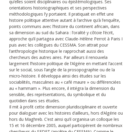
qu’elles soient disciplinaires ou épistémologiques. Ses
orientations historiographiques et ses perspectives
méthodologiques l’y portaient. Il pratiquait en effet une
histoire politique attentive autant à l’archive qu’à l’enquête,
points communs avec l’histoire du continent africain, dans
sa dimension au sud du Sahara : l’oralité y côtoie l’écrit,
approche qu’il partagea avec Claude-Hélène Perrot à Paris I
puis avec les collègues du CESSMA. Son attrait pour
l’anthropologie historique le rapprochait aussi des
chercheurs des autres aires. Par ailleurs il renouvela
largement l’histoire politique de l’Algérie en mettant l’accent
sur le social, sous l’angle de la prosopographie ou de la
micro-histoire. Il développa ainsi des études sur les
sociabilités, masculines au « café maure » ou différenciées
au « hammam ». Plus encore, il intégra la dimension du
sensible, des représentations, du symbolique et du
quotidien dans ses études.
Il mit à profit cette dimension pluridisciplinaire et ouverte
pour dialoguer avec les histoires d’ailleurs, hors d’Algérie ou
hors du Maghreb. C’est ainsi qu’il organisa un colloque les
15 et 16 décembre 2005, auquel participèrent de nombreux
chercheurs du SEDET (ancêtre du CESSMA). Comme le