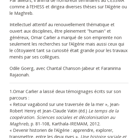
Par ailleurs, il anima de nombreux séminaires au CESSMA
comme à l’EHESS et dirigea diverses thèses sur l’Algérie ou
le Maghreb.
Intellectuel attentif au renouvellement thématique et
ouvert aux disciplines, être pleinement "humain" et
généreux, Omar Carlier a marqué de son empreinte non
seulement les recherches sur l’Algérie mais aussi ceux qui
le côtoyaient tant sa curiosité était grande pour les travaux
menés par ses collègues.
Odile Goerg, avec Chantal Chanson-Jabeur et Faranirina
Rajaonah.
1.Omar Carlier a laissé deux témoignages écrits sur son
parcours :
« Retour vagabond sur une traversée de la mer », Jean-
Robert Henry et Jean-Claude Vatin (éd.)
Le temps de la
coopération. Sciences sociales et décolonisation au
Maghreb
, p. 81-108, Karthala-IREMAM, 2012.
« Devenir historien de l’Algérie : apprendre, explorer,
transmettre, entre les deux rives »,
Une histoire sociale et