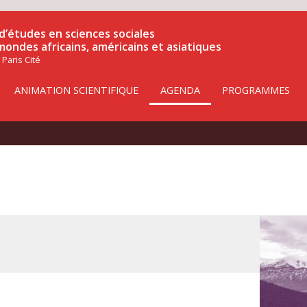
d’études en sciences sociales
 mondes africains, américains et asiatiques
 Paris Cité
ANIMATION SCIENTIFIQUE
AGENDA
PROGRAMMES