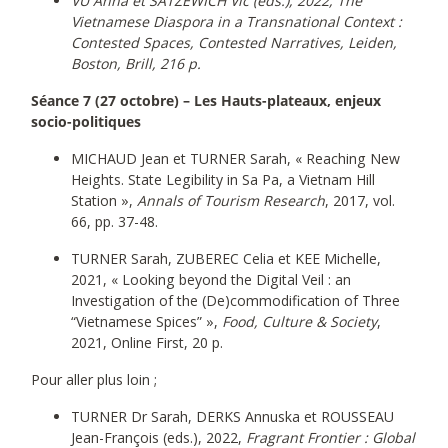
VU Anna et SATZEWICH Vic (eds.), 2022, The
Vietnamese Diaspora in a Transnational Context :
Contested Spaces, Contested Narratives, Leiden,
Boston, Brill, 216 p.
Séance 7 (27 octobre) – Les Hauts-plateaux, enjeux
socio-politiques
MICHAUD Jean et TURNER Sarah, « Reaching New
Heights. State Legibility in Sa Pa, a Vietnam Hill
Station »,
Annals of Tourism Research
, 2017, vol.
66, pp. 37-48.
TURNER Sarah, ZUBEREC Celia et KEE Michelle,
2021, « Looking beyond the Digital Veil : an
Investigation of the (De)commodification of Three
“Vietnamese Spices” »,
Food, Culture & Society
,
2021, Online First, 20 p.
Pour aller plus loin ;
TURNER Dr Sarah, DERKS Annuska et ROUSSEAU
Jean-François (eds.), 2022,
Fragrant Frontier : Global