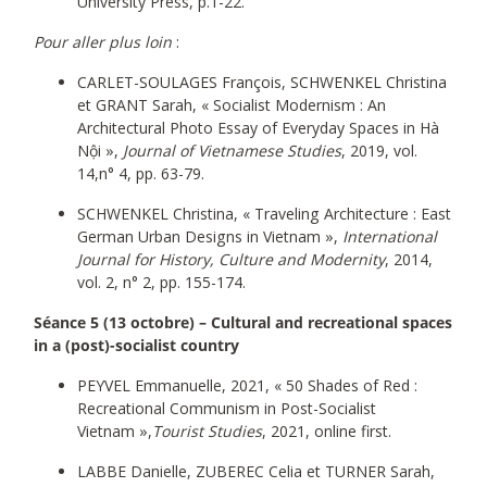
University Press, p.1-22.
Pour aller plus loin
:
CARLET-SOULAGES François, SCHWENKEL Christina
et GRANT Sarah, « Socialist Modernism : An
Architectural Photo Essay of Everyday Spaces in Hà
Nội »,
Journal of Vietnamese Studies
, 2019, vol.
14,n° 4, pp. 63-79.
SCHWENKEL Christina, « Traveling Architecture : East
German Urban Designs in Vietnam »,
International
Journal for History, Culture and Modernity
, 2014,
vol. 2, n° 2, pp. 155-174.
Séance 5 (13 octobre) – Cultural and recreational spaces
in a (post)-socialist country
PEYVEL Emmanuelle, 2021, « 50 Shades of Red :
Recreational Communism in Post-Socialist
Vietnam »,
Tourist Studies
, 2021, online first.
LABBE Danielle, ZUBEREC Celia et TURNER Sarah,