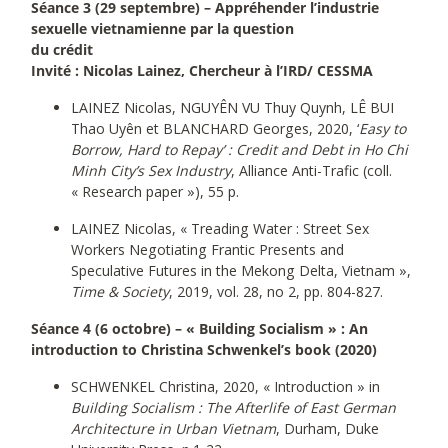
Séance 3 (29 septembre) – Appréhender l’industrie
sexuelle vietnamienne par la question
du crédit
Invité : Nicolas Lainez, Chercheur à l’IRD/ CESSMA
LAINEZ Nicolas, NGUYÊN VU Thuy Quynh, LÊ BUI
Thao Uyên et BLANCHARD Georges, 2020, ‘
Easy to
Borrow, Hard to Repay’ : Credit and Debt in Ho Chi
Minh City’s Sex Industry
, Alliance Anti-Trafic (coll.
« Research paper »), 55 p.
LAINEZ Nicolas, « Treading Water : Street Sex
Workers Negotiating Frantic Presents and
Speculative Futures in the Mekong Delta, Vietnam »,
Time & Society
, 2019, vol. 28, no 2, pp. 804-827.
Séance 4 (6 octobre) – « Building Socialism » : An
introduction to Christina Schwenkel’s book (2020)
SCHWENKEL Christina, 2020, « Introduction » in
Building Socialism : The Afterlife of East German
Architecture in Urban Vietnam
, Durham, Duke