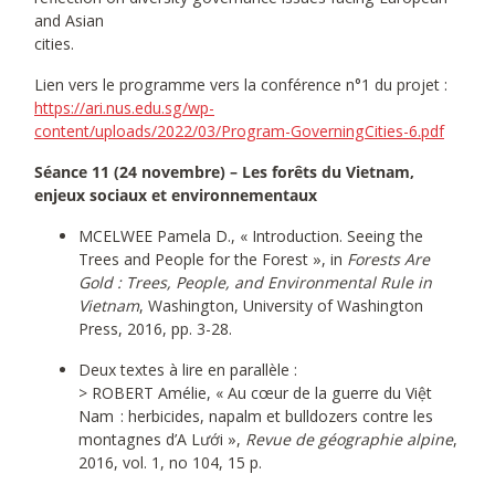
and Asian
cities.
Lien vers le programme vers la conférence n°1 du projet :
https://ari.nus.edu.sg/wp-
content/uploads/2022/03/Program-GoverningCities-6.pdf
Séance 11 (24 novembre) – Les forêts du Vietnam,
enjeux sociaux et environnementaux
MCELWEE Pamela D., « Introduction. Seeing the
Trees and People for the Forest », in
Forests Are
Gold : Trees, People, and Environmental Rule in
Vietnam
, Washington, University of Washington
Press, 2016, pp. 3-28.
Deux textes à lire en parallèle :
> ROBERT Amélie, « Au cœur de la guerre du Việt
Nam : herbicides, napalm et bulldozers contre les
montagnes d’A Lưới »,
Revue de géographie alpine
,
2016, vol. 1, no 104, 15 p.