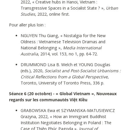
2022, « Creative hubs in Hanoi, Vietnam :
Transgressive Spaces in a Socialist State ? »,
Urban
Studies
, 2022, online first.
Pour aller plus loin :
NGUYEN Thu Giang, « Nostalgia for the New
Oldness : Vietnamese Television Dramas and
National Belonging »,
Media International
Australia
, 2014, vol. 153, no 1, pp. 64-72.
DRUMMOND Lisa B. Welch et YOUNG Douglas
(eds.), 2020,
Socialist and Post-Socialist Urbanisms :
Critical Reflections from a Global Perspective
,
Toronto, University of Toronto Press, 336 p.
Séance 6 (20 octobre) - « Global Vietnam », Nouveaux
regards sur les communautés Việt Kiều
GRABOWSKA Ewa et SZYMANSKA-MATUSIEWICZ
Grazyna, 2022, « How an Immigrant Buddhist
Institution Negotiates Belonging in Poland : The
Case of Thiên Phúc Pagoda »,
Journal of