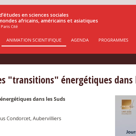
d’études en sciences sociales
 mondes africains, américains et asiatiques
 Paris Cité
ANIMATION SCIENTIFIQUE
AGENDA
PROGRAMMES
s "transitions" énergétiques dans 
 énergétiques dans les Suds
us Condorcet, Aubervilliers