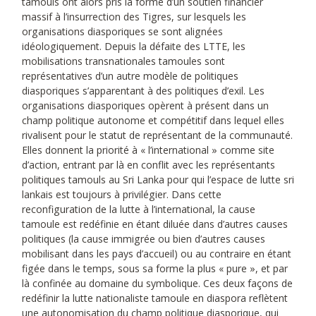
tamouls ont alors pris la forme d’un soutien financier
massif à l’insurrection des Tigres, sur lesquels les
organisations diasporiques se sont alignées
idéologiquement. Depuis la défaite des LTTE, les
mobilisations transnationales tamoules sont
représentatives d’un autre modèle de politiques
diasporiques s’apparentant à des politiques d’exil. Les
organisations diasporiques opèrent à présent dans un
champ politique autonome et compétitif dans lequel elles
rivalisent pour le statut de représentant de la communauté.
Elles donnent la priorité à « l’international » comme site
d’action, entrant par là en conflit avec les représentants
politiques tamouls au Sri Lanka pour qui l’espace de lutte sri
lankais est toujours à privilégier. Dans cette
reconfiguration de la lutte à l’international, la cause
tamoule est redéfinie en étant diluée dans d’autres causes
politiques (la cause immigrée ou bien d’autres causes
mobilisant dans les pays d’accueil) ou au contraire en étant
figée dans le temps, sous sa forme la plus « pure », et par
là confinée au domaine du symbolique. Ces deux façons de
redéfinir la lutte nationaliste tamoule en diaspora reflètent
une autonomisation du champ politique diasporique, qui