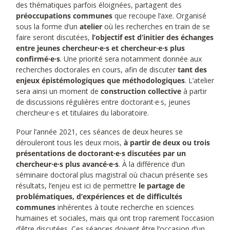
des thématiques parfois éloignées, partagent des
préoccupations communes
que recoupe l’axe. Organisé
sous la forme d’un
atelier
où les recherches en train de se
faire seront discutées,
l’objectif est d’initier des échanges
entre jeunes chercheur·e·s et chercheur·e·s plus
confirmé·e·s
. Une priorité sera notamment donnée aux
recherches doctorales en cours, afin de discuter
tant des
enjeux épistémologiques que méthodologiques
. L’atelier
sera ainsi un moment de
construction collective
à partir
de discussions régulières entre doctorant·e·s, jeunes
chercheur·e·s et titulaires du laboratoire.
Pour l’année 2021, ces séances de deux heures se
dérouleront tous les deux mois,
à partir de deux ou trois
présentations de doctorant·e·s discutées par un
chercheur·e·s plus avancé·e·s
. À la différence d’un
séminaire doctoral plus magistral où chacun présente ses
résultats, l’enjeu est ici de permettre
le partage de
problématiques, d’expériences et de difficultés
communes
inhérentes à toute recherche en sciences
humaines et sociales, mais qui ont trop rarement l’occasion
d’être discutées. Ces séances doivent être l’occasion d’un