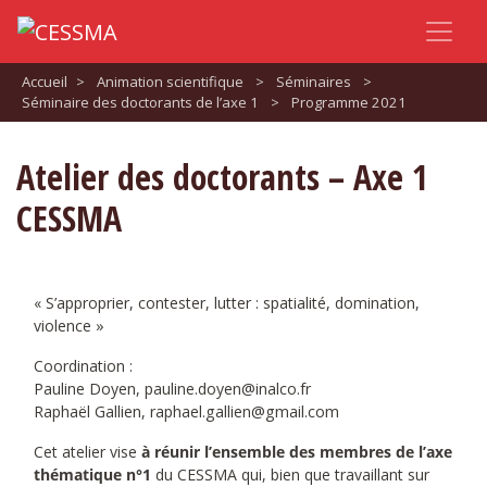
Accueil
>
Animation scientifique
>
Séminaires
>
Séminaire des doctorants de l’axe 1
>
Programme 2021
Atelier des doctorants – Axe 1
CESSMA
« S’approprier, contester, lutter : spatialité, domination,
violence »
Coordination :
Pauline Doyen, pauline.doyen@inalco.fr
Raphaël Gallien, raphael.gallien@gmail.com
Cet atelier vise
à réunir l’ensemble des membres de l’axe
thématique n°1
du CESSMA qui, bien que travaillant sur