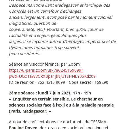
L’espace maritime liant Madagascar et l’archipel des
Comores est un carrefour d’échanges
ancien, largement recomposé par le moment colonial
(migrations, question de
souveraineté, etc.). Pourtant, bien qu’au cœur de
l’actualité et d’enjeux géopolitiques plus
larges, il se façonne autour d’héritages impériaux et de
dynamiques humaines trop souvent
peu considérés.
Séance en visioconférence, par Zoom
https://u-paris.zoom.us/j/86245159099?
pwd=UGozaWVCRXBpa1JlNjU1SHNLY05Kdz09
ID de réunion : 862 4515 9099 - Code secret : 168290
2ème séance : lundi 7 juin 2021, 17h - 19h
« Enquêter en terrain sensible. Le chercheur en
sciences sociales face à l’exil ou à la maladie mentale
(Paris, Madagascar) »
Autour des présentations de doctorants du CESSMA :
Pauline Doyen
, doctorante en sociologie politique et