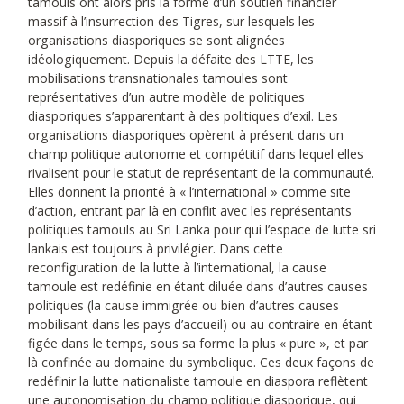
tamouls ont alors pris la forme d’un soutien financier
massif à l’insurrection des Tigres, sur lesquels les
organisations diasporiques se sont alignées
idéologiquement. Depuis la défaite des LTTE, les
mobilisations transnationales tamoules sont
représentatives d’un autre modèle de politiques
diasporiques s’apparentant à des politiques d’exil. Les
organisations diasporiques opèrent à présent dans un
champ politique autonome et compétitif dans lequel elles
rivalisent pour le statut de représentant de la communauté.
Elles donnent la priorité à « l’international » comme site
d’action, entrant par là en conflit avec les représentants
politiques tamouls au Sri Lanka pour qui l’espace de lutte sri
lankais est toujours à privilégier. Dans cette
reconfiguration de la lutte à l’international, la cause
tamoule est redéfinie en étant diluée dans d’autres causes
politiques (la cause immigrée ou bien d’autres causes
mobilisant dans les pays d’accueil) ou au contraire en étant
figée dans le temps, sous sa forme la plus « pure », et par
là confinée au domaine du symbolique. Ces deux façons de
redéfinir la lutte nationaliste tamoule en diaspora reflètent
une autonomisation du champ politique diasporique, qui