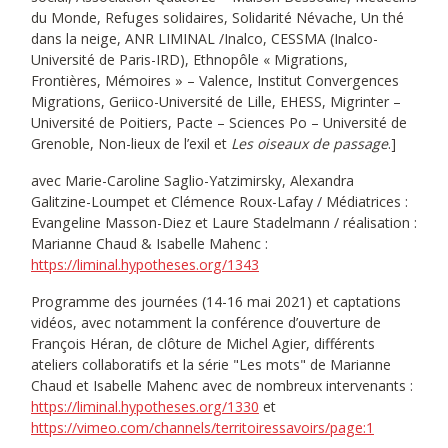
du Monde, Refuges solidaires, Solidarité Névache, Un thé
dans la neige, ANR LIMINAL /Inalco, CESSMA (Inalco-
Université de Paris-IRD), Ethnopôle « Migrations,
Frontières, Mémoires » – Valence, Institut Convergences
Migrations, Geriico-Université de Lille, EHESS, Migrinter –
Université de Poitiers, Pacte – Sciences Po – Université de
Grenoble, Non-lieux de l’exil et
Les oiseaux de passage
.]
avec Marie-Caroline Saglio-Yatzimirsky, Alexandra
Galitzine-Loumpet et Clémence Roux-Lafay / Médiatrices :
Evangeline Masson-Diez et Laure Stadelmann / réalisation :
Marianne Chaud & Isabelle Mahenc :
https://liminal.hypotheses.org/1343
Programme des journées (14-16 mai 2021) et captations
vidéos, avec notamment la conférence d’ouverture de
François Héran, de clôture de Michel Agier, différents
ateliers collaboratifs et la série "Les mots" de Marianne
Chaud et Isabelle Mahenc avec de nombreux intervenants :
https://liminal.hypotheses.org/1330
et
https://vimeo.com/channels/territoiressavoirs/page:1