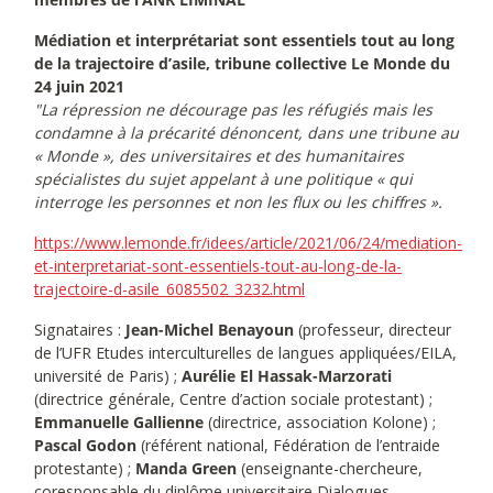
Médiation et interprétariat sont essentiels tout au long
de la trajectoire d’asile, tribune collective Le Monde du
24 juin 2021
"La répression ne décourage pas les réfugiés mais les
condamne à la précarité dénoncent, dans une tribune au
« Monde », des universitaires et des humanitaires
spécialistes du sujet appelant à une politique « qui
interroge les personnes et non les flux ou les chiffres ».
https://www.lemonde.fr/idees/article/2021/06/24/mediation-
et-interpretariat-sont-essentiels-tout-au-long-de-la-
trajectoire-d-asile_6085502_3232.html
Signataires :
Jean-Michel Benayoun
(professeur, directeur
de l’UFR Etudes interculturelles de langues appliquées/EILA,
université de Paris) ;
Aurélie El Hassak-Marzorati
(directrice générale, Centre d’action sociale protestant) ;
Emmanuelle Gallienne
(directrice, association Kolone) ;
Pascal Godon
(référent national, Fédération de l’entraide
protestante) ;
Manda Green
(enseignante-chercheure,
coresponsable du diplôme universitaire Dialogues.