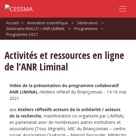
Accueil
>
Animation scientifique
>
Séminaires
>
Séminaire INALCO / ANR LIMINAL
>
Programmes
>
Programme 2021
Activités et ressources en ligne
de l’ANR Liminal
Vidéo de la présentation du programme collaboratif
ANR LIMINAL
/Ateliers réflexif du Briançonnais - 14-16 mai
2021
aux
Ateliers réflexifs acteurs de la solidarité / acteurs
de la recherche
, manifestation co-organisée par LIMINAL
en partenariat avec de nombreuses autres institutions et
associations [Tous Migrants, MJC du Briançonnais – centre
social, Association Quatorze – Maison Bessoulie, Médecins