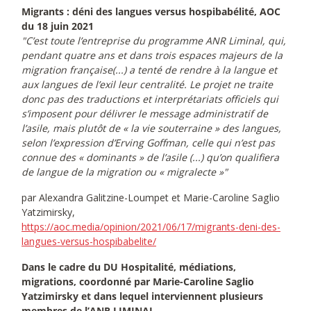
Migrants : déni des langues versus hospibabélité, AOC
du 18 juin 2021
"C’est toute l’entreprise du programme ANR Liminal, qui,
pendant quatre ans et dans trois espaces majeurs de la
migration française(...) a tenté de rendre à la langue et
aux langues de l’exil leur centralité. Le projet ne traite
donc pas des traductions et interprétariats officiels qui
s’imposent pour délivrer le message administratif de
l’asile, mais plutôt de « la vie souterraine » des langues,
selon l’expression d’Erving Goffman, celle qui n’est pas
connue des « dominants » de l’asile (...) qu’on qualifiera
de langue de la migration ou « migralecte »"
par Alexandra Galitzine-Loumpet et Marie-Caroline Saglio
Yatzimirsky,
https://aoc.media/opinion/2021/06/17/migrants-deni-des-
langues-versus-hospibabelite/
Dans le cadre du DU Hospitalité, médiations,
migrations, coordonné par Marie-Caroline Saglio
Yatzimirsky et dans lequel interviennent plusieurs
membres de l’ANR LIMINAL