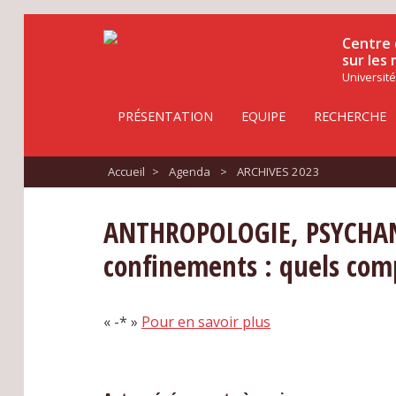
Centre 
sur les
Université
PRÉSENTATION
EQUIPE
RECHERCHE
Accueil
>
Agenda
>
ARCHIVES 2023
ANTHROPOLOGIE, PSYCHANA
confinements : quels comp
« -* »
Pour en savoir plus