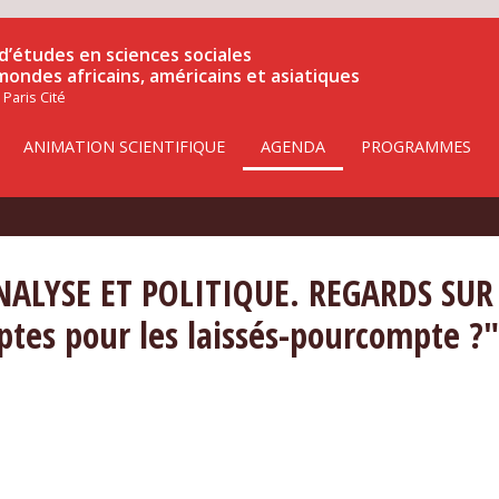
d’études en sciences sociales
 mondes africains, américains et asiatiques
 Paris Cité
ANIMATION SCIENTIFIQUE
AGENDA
PROGRAMMES
LYSE ET POLITIQUE. REGARDS SUR L
tes pour les laissés-pourcompte ?"