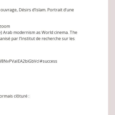
 ouvrage, Désirs d’Islam. Portrait d’une
 zoom
lle) Arab modernism as World cinema. The
isé par l’Institut de recherche sur les
W8NvPVaIEA2biGbVcI#success
ormais clôturé :