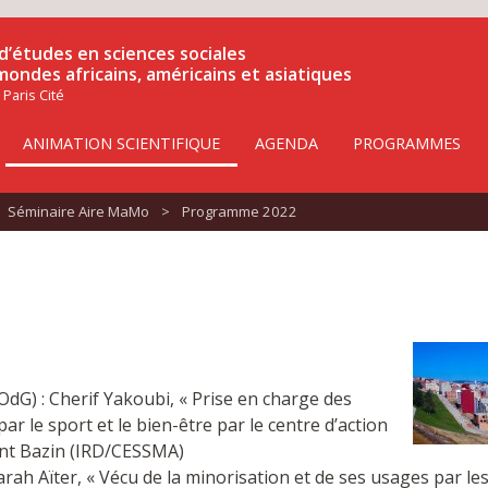
d’études en sciences sociales
 mondes africains, américains et asiatiques
 Paris Cité
ANIMATION SCIENTIFIQUE
AGENDA
PROGRAMMES
Séminaire Aire MaMo
>
Programme 2022
OdG) : Cherif Yakoubi, « Prise en charge des
ar le sport et le bien-être par le centre d’action
rent Bazin (IRD/CESSMA)
arah Aïter, « Vécu de la minorisation et de ses usages par l