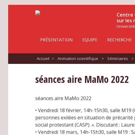
Centre 
sur les
Université
PRÉSENTATION
EQUIPE
RECHERCHE
Accueil
>
Animation scientifique
>
Séminaires
>
séances aire MaMo 2022
séances aire MaMo 2022
• Vendredi 18 février, 14h-15h30, salle M19 (
personnes exilées en situation de précarité p
social protestant (CASP). ». Discutant : Lau
• Vendredi 18 mars, 14h-15h30, salle M19 : S