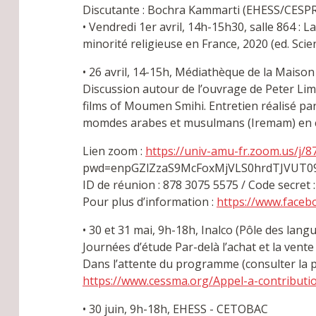
Discutante : Bochra Kammarti (EHESS/CESP
• Vendredi 1er avril, 14h-15h30, salle 864 : 
minorité religieuse en France, 2020 (ed. Scie
• 26 avril, 14-15h, Médiathèque de la Mai
Discussion autour de l’ouvrage de Peter Lim
films of Moumen Smihi. Entretien réalisé par
momdes arabes et musulmans (Iremam) en co
Lien zoom :
https://univ-amu-fr.zoom.us/j/
pwd=enpGZlZzaS9McFoxMjVLS0hrdTJVUT09&
ID de réunion : 878 3075 5575 / Code secret 
Pour plus d’information :
https://www.face
• 30 et 31 mai, 9h-18h, Inalco (Pôle des langue
Journées d’étude Par-delà l’achat et la vente
Dans l’attente du programme (consulter la pa
https://www.cessma.org/Appel-a-contributio
• 30 juin, 9h-18h, EHESS - CETOBAC