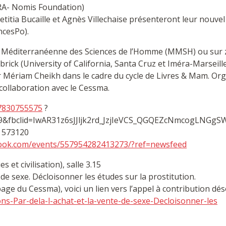
RA- Nomis Foundation)
Laetitia Bucaille et Agnès Villechaise présenteront leur nouvel
ncesPo).
son Méditerranéenne des Sciences de l’Homme (MMSH) ou sur
brick (University of California, Santa Cruz et Iméra-Marsei
 Mériam Cheikh dans le cadre du cycle de Livres & Mam. Organ
llaboration avec le Cessma.
87830755575
?
fbclid=IwAR31z6sJJljk2rd_JzjIeVCS_QGQEZcNmcogLNGgS
: 573120
book.com/events/557954282413273/?ref=newsfeed
s et civilisation), salle 3.15
 de sexe. Décloisonner les études sur la prostitution.
ge du Cessma), voici un lien vers l’appel à contribution dés
ns-Par-dela-l-achat-et-la-vente-de-sexe-Decloisonner-les