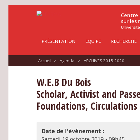
Centre 
sur les
Université
PRÉSENTATION
EQUIPE
RECHERCHE
Accueil
>
Agenda
>
ARCHIVES 2015-2020
W.E.B Du Bois
Scholar, Activist and Pas
Foundations, Circulations
Date de l'événement :
Samedi 19 octobre 2019 - 09h45