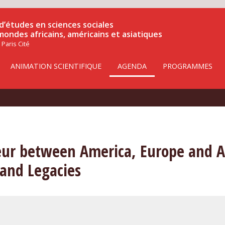
d’études en sciences sociales
 mondes africains, américains et asiatiques
 Paris Cité
ANIMATION SCIENTIFIQUE
AGENDA
PROGRAMMES
seur between America, Europe and A
 and Legacies