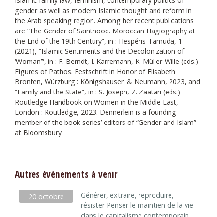
Islamic family law, feminism, contemporary politics of
gender as well as modern Islamic thought and reform in
the Arab speaking region. Among her recent publications
are “The Gender of Sainthood. Moroccan Hagiography at
the End of the 19th Century”, in : Hespéris-Tamuda, 1
(2021), “Islamic Sentiments and the Decolonization of
‘Woman’”, in : F. Berndt, I. Karremann, K. Müller-Wille (eds.)
Figures of Pathos. Festschrift in Honor of Elisabeth
Bronfen, Würzburg : Königshausen & Neumann, 2023, and
“Family and the State”, in : S. Joseph, Z. Zaatari (eds.)
Routledge Handbook on Women in the Middle East,
London : Routledge, 2023. Dennerlein is a founding
member of the book series’ editors of “Gender and Islam”
at Bloomsbury.
Autres événements à venir
Générer, extraire, reproduire,
20 octobre
résister Penser le maintien de la vie
dans le capitalisme contemporain