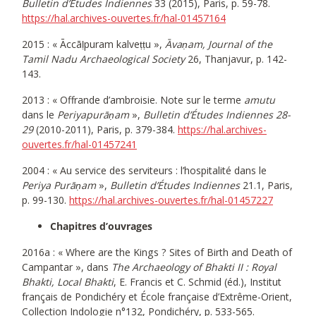
Bulletin d’Études Indiennes
33 (2015), Paris, p. 59-78.
https://hal.archives-ouvertes.fr/hal-01457164
2015 : « Āccāḷpuram kalveṭṭu »,
Āvaṇam, Journal of the
Tamil Nadu Archaeological Society
26, Thanjavur, p. 142-
143.
2013 : « Offrande d’ambroisie. Note sur le terme
amutu
dans le
Periyapurāṇam
»,
Bulletin d’Études Indiennes 28-
29
(2010-2011), Paris, p. 379-384.
https://hal.archives-
ouvertes.fr/hal-01457241
2004 : « Au service des serviteurs : l’hospitalité dans le
Periya Purāṇam
»,
Bulletin d’Études Indiennes
21.1, Paris,
p. 99-130.
https://hal.archives-ouvertes.fr/hal-01457227
Chapitres d’ouvrages
2016a : « Where are the Kings ? Sites of Birth and Death of
Campantar », dans
The Archaeology of Bhakti II : Royal
Bhakti, Local Bhakti
, E. Francis et C. Schmid (éd.), Institut
français de Pondichéry et École française d’Extrême-Orient,
Collection Indologie n°132, Pondichéry, p. 533-565.