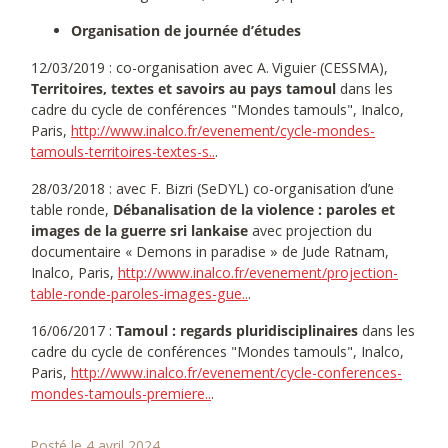
Organisation de journée d’études
12/03/2019 : co-organisation avec A. Viguier (CESSMA),
Territoires, textes et savoirs au pays tamoul
dans les
cadre du cycle de conférences "Mondes tamouls", Inalco,
Paris,
http://www.inalco.fr/evenement/cycle-mondes-
tamouls-territoires-textes-s..
.
28/03/2018 : avec F. Bizri (SeDYL) co-organisation d’une
table ronde,
Débanalisation de la violence : paroles et
images de la guerre sri lankaise
avec projection du
documentaire « Demons in paradise » de Jude Ratnam,
Inalco, Paris,
http://www.inalco.fr/evenement/projection-
table-ronde-paroles-images-gue..
.
16/06/2017 :
Tamoul : regards pluridisciplinaires
dans les
cadre du cycle de conférences "Mondes tamouls", Inalco,
Paris,
http://www.inalco.fr/evenement/cycle-conferences-
mondes-tamouls-premiere..
.
Posté le 4 avril 2024