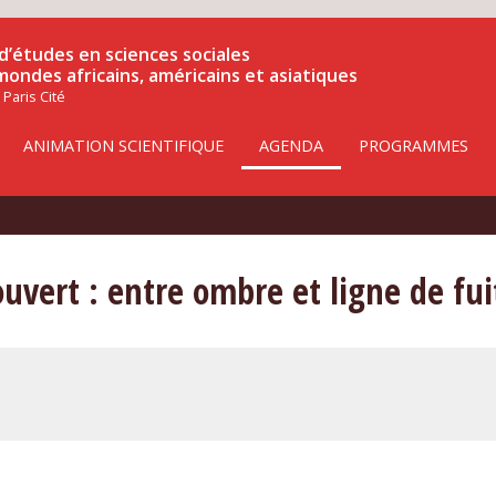
d’études en sciences sociales
 mondes africains, américains et asiatiques
 Paris Cité
ANIMATION SCIENTIFIQUE
AGENDA
PROGRAMMES
’ouvert : entre ombre et ligne de fui