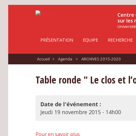
Centre 
sur les
Université
PRÉSENTATION
EQUIPE
RECHERCHE
Accueil
>
Agenda
>
ARCHIVES 2015-2020
Table ronde " Le clos et l
Date de l'événement :
Jeudi 19 novembre 2015 - 14h00
Pour en savoir plus