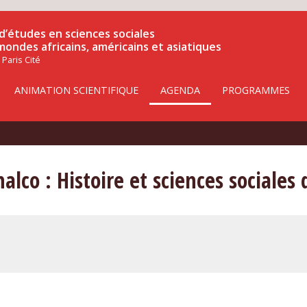
d’études en sciences sociales
 mondes africains, américains et asiatiques
 Paris Cité
ANIMATION SCIENTIFIQUE
AGENDA
PROGRAMMES
alco : Histoire et sciences sociales 