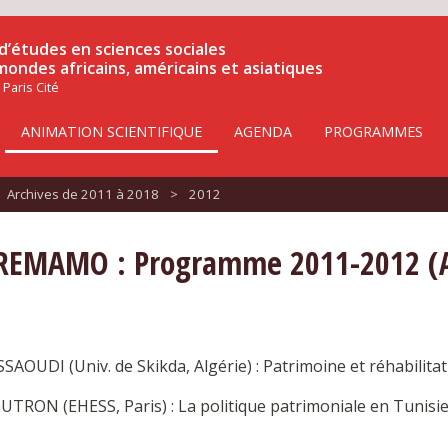
d’études en sciences sociales
 mondes africains, américains et asiatiques
 Paris Cité
ANIMATION SCIENTIFIQUE
AGENDA
PROGRAMMES
Archives de 2011 à 2018
>
2012
GREMAMO : Programme 2011-2012 (A
OUDI (Univ. de Skikda, Algérie) : Patrimoine et réhabilitat
UTRON (EHESS, Paris) : La politique patrimoniale en Tunisie,