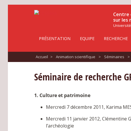
Centre 
sur les
Université
PRÉSENTATION
EQUIPE
RECHERCHE
Accueil
>
Animation scientifique
>
Séminaires
>
Séminaire de recherche 
1. Culture et patrimoine
Mercredi 7 décembre 2011, Karima MESSA
Mercredi 11 janvier 2012, Clémentine G
l’archéologie