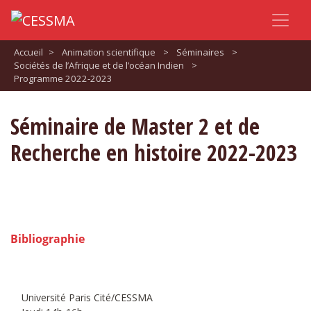
Accueil
>
Animation scientifique
>
Séminaires
>
Sociétés de l’Afrique et de l’océan Indien
>
Programme 2022-2023
Séminaire de Master 2 et de
Recherche en histoire 2022-2023
Bibliographie
Université Paris Cité/CESSMA