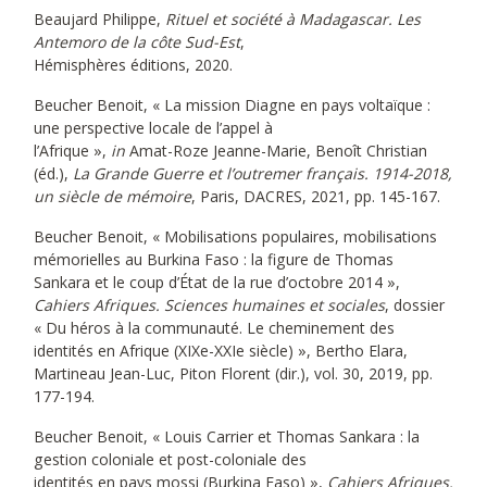
Beaujard Philippe,
Rituel et société à Madagascar. Les
Antemoro de la côte Sud-Est
,
Hémisphères éditions, 2020.
Beucher Benoit, « La mission Diagne en pays voltaïque :
une perspective locale de l’appel à
l’Afrique »,
in
Amat-Roze Jeanne-Marie, Benoît Christian
(éd.),
La Grande Guerre et l’outremer français. 1914-2018,
un siècle de mémoire
, Paris, DACRES, 2021, pp. 145-167.
Beucher Benoit, « Mobilisations populaires, mobilisations
mémorielles au Burkina Faso : la figure de Thomas
Sankara et le coup d’État de la rue d’octobre 2014 »,
Cahiers Afriques. Sciences humaines et sociales
, dossier
« Du héros à la communauté. Le cheminement des
identités en Afrique (XIXe-XXIe siècle) », Bertho Elara,
Martineau Jean-Luc, Piton Florent (dir.), vol. 30, 2019, pp.
177-194.
Beucher Benoit, « Louis Carrier et Thomas Sankara : la
gestion coloniale et post-coloniale des
identités en pays mossi (Burkina Faso) »,
Cahiers Afriques.