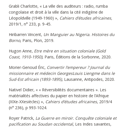
Grabli Charlotte, « La ville des auditeurs : radio, rumba
congolaise et droit à la ville dans la cité indigène de
Léopoldville (1949-1960) »,
Cahiers d’études africaines,
2019/1, n° 233, p. 9-45.
Hiribarren Vincent,
Un Manguier au Nigeria. Histoires du
Borno
, Paris, Plon, 2019.
Hugon Anne,
Etre mère en situation coloniale (Gold
Coast, 1910-1950)
, Paris, Éditions de la Sorbonne, 2020.
Morier-Genoud Éric,
Convertir l’empereur ? Journal du
missionnaire et médecin GeorgesLouis Liengme dans le
Sud-Est africain (1893-1895)
, Lausanne, Antipodes, 2020.
Nativel Didier, « « Réversibilités documentaires ». Les
matérialités affectives du papier en histoire de l’Afrique
(XIXe-XXesiècles) »,
Cahiers d’études africaines
, 2019/4
(n° 236), p 993-1024.
Royer Patrick,
La Guerre en miroir. Conquête coloniale et
pacification au Soudan occidental
, Les Indes savantes,