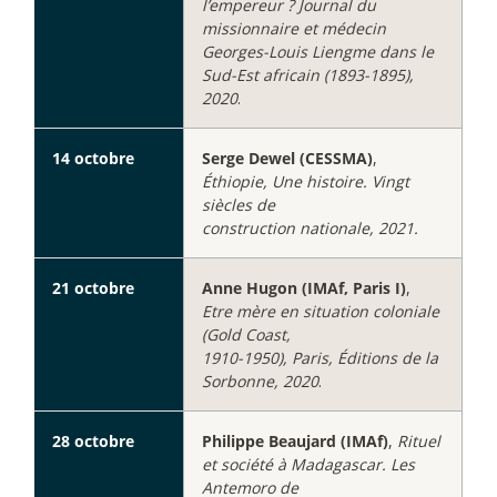
l’empereur ? Journal du
missionnaire et médecin
Georges-Louis Liengme dans le
Sud-Est africain (1893-1895),
2020
.
14 octobre
Serge Dewel (CESSMA)
,
Éthiopie, Une histoire. Vingt
siècles de
construction nationale, 2021.
21 octobre
Anne Hugon (IMAf, Paris I)
,
Etre mère en situation coloniale
(Gold Coast,
1910-1950), Paris, Éditions de la
Sorbonne, 2020
.
28 octobre
Philippe Beaujard (IMAf)
,
Rituel
et société à Madagascar. Les
Antemoro de