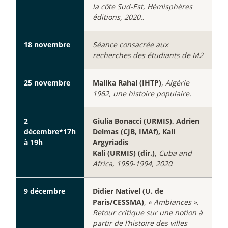
la côte Sud-Est, Hémisphères
éditions, 2020.
.
18 novembre
Séance consacrée aux
recherches des étudiants de M2
25 novembre
Malika Rahal (IHTP)
,
Algérie
1962, une histoire populaire.
2
Giulia Bonacci (URMIS), Adrien
décembre*17h
Delmas (CJB, IMAf), Kali
à 19h
Argyriadis
Kali (URMIS) (dir.)
,
Cuba and
Africa, 1959-1994, 2020
.
9 décembre
Didier Nativel (U. de
Paris/CESSMA)
,
« Ambiances ».
Retour critique sur une notion à
partir de l’histoire des villes