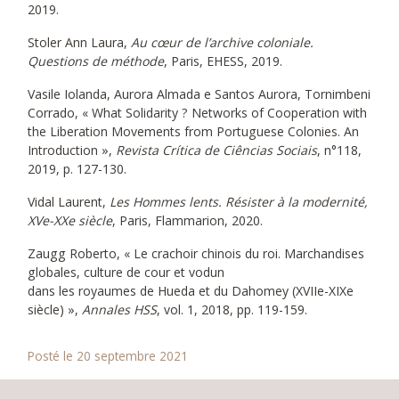
2019.
Stoler Ann Laura,
Au cœur de l’archive coloniale.
Questions de méthode
, Paris, EHESS, 2019.
Vasile Iolanda, Aurora Almada e Santos Aurora, Tornimbeni
Corrado, « What Solidarity ? Networks of Cooperation with
the Liberation Movements from Portuguese Colonies. An
Introduction »,
Revista Crítica de Ciências Sociais
, n°118,
2019, p. 127-130.
Vidal Laurent,
Les Hommes lents. Résister à la modernité,
XVe-XXe siècle
, Paris, Flammarion, 2020.
Zaugg Roberto, « Le crachoir chinois du roi. Marchandises
globales, culture de cour et vodun
dans les royaumes de Hueda et du Dahomey (XVIIe-XIXe
siècle) »,
Annales HSS
, vol. 1, 2018, pp. 119-159.
Posté le 20 septembre 2021