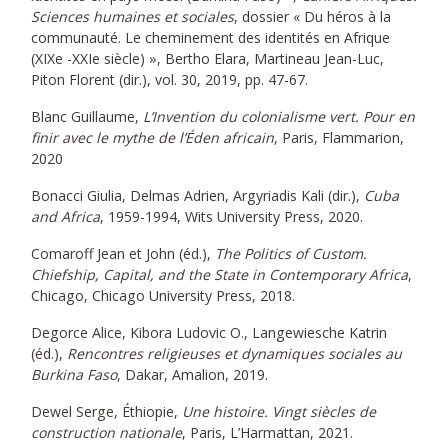
Sciences humaines et sociales
, dossier « Du héros à la
communauté. Le cheminement des identités en Afrique
(XIXe -XXIe siècle) », Bertho Elara, Martineau Jean-Luc,
Piton Florent (dir.), vol. 30, 2019, pp. 47-67.
Blanc Guillaume,
L’Invention du colonialisme vert. Pour en
finir avec le mythe de l’Éden africain
, Paris, Flammarion,
2020
Bonacci Giulia, Delmas Adrien, Argyriadis Kali (dir.),
Cuba
and Africa
, 1959-1994, Wits University Press, 2020.
Comaroff Jean et John (éd.),
The Politics of Custom.
Chiefship, Capital, and the State in Contemporary Africa
,
Chicago, Chicago University Press, 2018.
Degorce Alice, Kibora Ludovic O., Langewiesche Katrin
(éd.),
Rencontres religieuses et dynamiques sociales au
Burkina Faso
, Dakar, Amalion, 2019.
Dewel Serge, Éthiopie,
Une histoire. Vingt siècles de
construction nationale
, Paris, L’Harmattan, 2021.