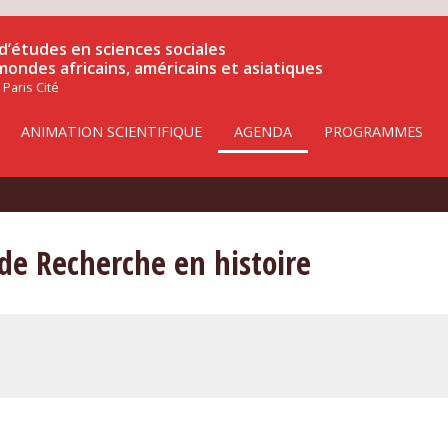
d’études en sciences sociales
 mondes africains, américains et asiatiques
 Paris Cité
ANIMATION SCIENTIFIQUE
AGENDA
PROGRAMMES
de Recherche en histoire