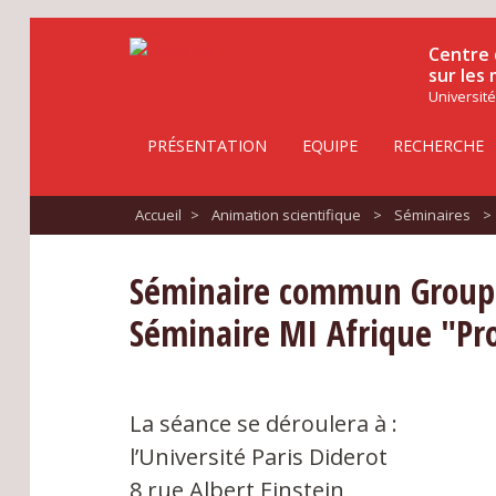
Centre 
sur les
Université
PRÉSENTATION
EQUIPE
RECHERCHE
Accueil
>
Animation scientifique
>
Séminaires
>
Séminaire commun Groupe 
Séminaire MI Afrique "Pro
La séance se déroulera à :
l’Université Paris Diderot
8 rue Albert Einstein