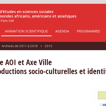
d’études en sciences sociales
 mondes africains, américains et asiatiques
 Paris Cité
ANIMATION SCIENTIFIQUE
AGENDA
PROGRAMMES
Archives de 2011 à 2018
>
2015
AOI et Axe Ville
ductions socio-culturelles et identi