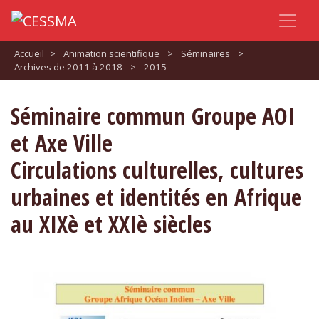
Accueil
>
Animation scientifique
>
Séminaires
>
Archives de 2011 à 2018
>
2015
Séminaire commun Groupe AOI
et Axe Ville
Circulations culturelles, cultures
urbaines et identités en Afrique
au XIXè et XXIè siècles