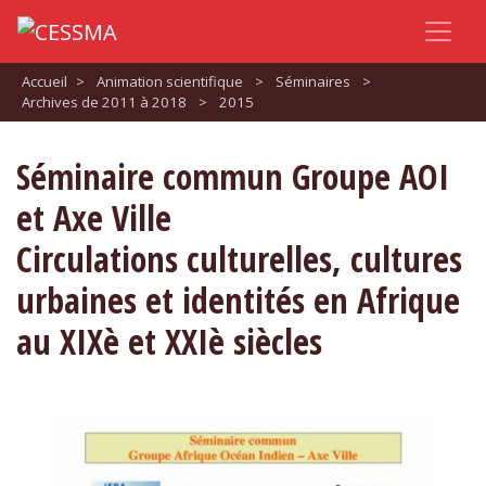
Accueil
>
Animation scientifique
>
Séminaires
>
Archives de 2011 à 2018
>
2015
Séminaire commun Groupe AOI
et Axe Ville
Circulations culturelles, cultures
urbaines et identités en Afrique
au XIXè et XXIè siècles