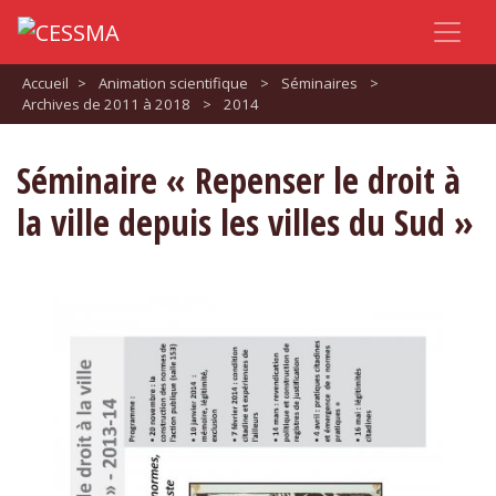
Accueil
>
Animation scientifique
>
Séminaires
>
Archives de 2011 à 2018
>
2014
Séminaire « Repenser le droit à
la ville depuis les villes du Sud »