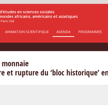
d’études en sciences sociales
 mondes africains, américains et asiatiques
 Paris Cité
ANIMATION SCIENTIFIQUE
AGENDA
PROGRAMMES
a monnaie
 et rupture du ‘bloc historique’ e