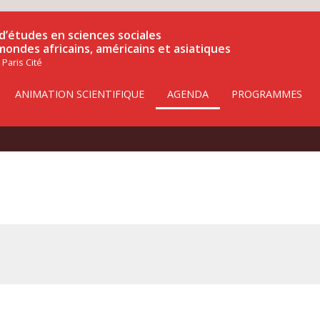
d’études en sciences sociales
 mondes africains, américains et asiatiques
 Paris Cité
ANIMATION SCIENTIFIQUE
AGENDA
PROGRAMMES