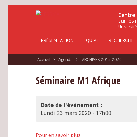
Centre 
sur les
Université
PRÉSENTATION
EQUIPE
RECHERCHE
Accueil
>
Agenda
>
ARCHIVES 2015-2020
Séminaire M1 Afrique
Date de l'événement :
Lundi 23 mars 2020 - 17h00
Pour en savoir plus