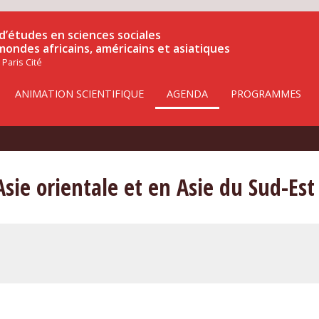
d’études en sciences sociales
 mondes africains, américains et asiatiques
 Paris Cité
ANIMATION SCIENTIFIQUE
AGENDA
PROGRAMMES
Asie orientale et en Asie du Sud-Est