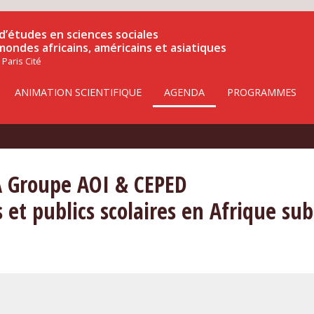
d’études en sciences sociales
 mondes africains, américains et asiatiques
 Paris Cité
ANIMATION SCIENTIFIQUE
AGENDA
PROGRAMMES
 Groupe AOI & CEPED
es et publics scolaires en Afrique s