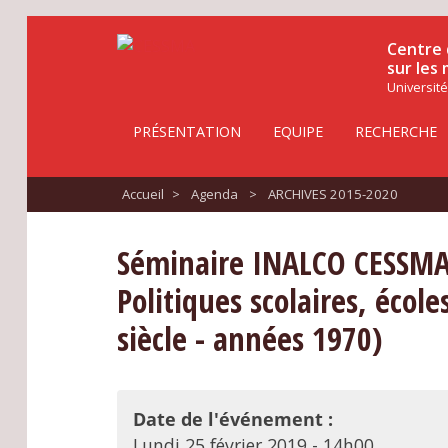
Centre 
sur les
Université
PRÉSENTATION
EQUIPE
RECHERCHE
Accueil
>
Agenda
>
ARCHIVES 2015-2020
Séminaire INALCO CESSMA
Politiques scolaires, écol
siècle - années 1970)
Date de l'événement :
Lundi 25 février 2019 - 14h00