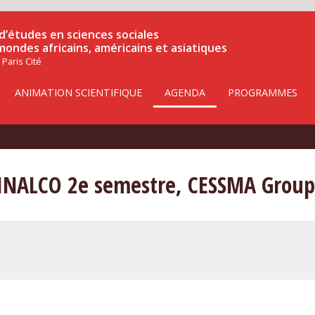
d’études en sciences sociales
 mondes africains, américains et asiatiques
 Paris Cité
ANIMATION SCIENTIFIQUE
AGENDA
PROGRAMMES
 INALCO 2e semestre, CESSMA Group